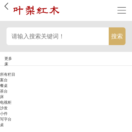
更多
床
所有栏目
案台
餐桌
茶台
床
电视柜
沙发
小件
写字台
桌